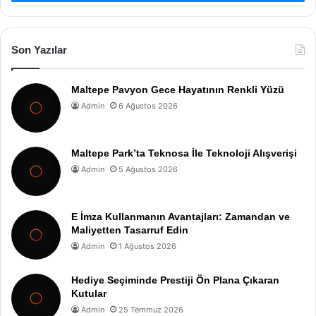
Son Yazılar
Maltepe Pavyon Gece Hayatının Renkli Yüzü
Admin
6 Ağustos 2026
Maltepe Park’ta Teknosa İle Teknoloji Alışverişi
Admin
5 Ağustos 2026
E İmza Kullanmanın Avantajları: Zamandan ve
Maliyetten Tasarruf Edin
Admin
1 Ağustos 2026
Hediye Seçiminde Prestiji Ön Plana Çıkaran
Kutular
Admin
25 Temmuz 2026