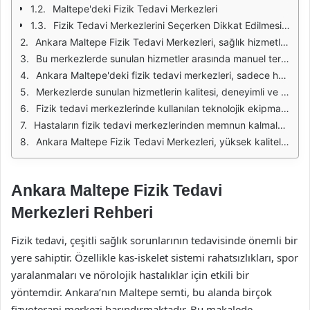
Maltepe'deki Fizik Tedavi Merkezleri
Fizik Tedavi Merkezlerini Seçerken Dikkat Edilmesi Gerekenler
Ankara Maltepe Fizik Tedavi Merkezleri, sağlık hizmetleri alanında önemli bir rol oynamaktadır. Bu merkezler, çeşitli fiziksel rahatsızlıkların tedavisinde uzmanlaşmış profesyoneller tarafından yönetilmektedir. Fizik tedavi, hastaların yaşam kalitesini artırmak ve iyileşme süreçlerini hızlandırmak amacıyla çeşitli yöntemler kullanarak uygulanan bir tedavi biçimidir. Maltepe bölgesindeki merkezler, modern ekipmanlarla donatılmış olup, hastaların ihtiyaçlarına yönelik kişiselleştirilmiş tedavi planları sunmaktadır.
Bu merkezlerde sunulan hizmetler arasında manuel terapi, sıcak-soğuk uygulamaları, elektroterapi, ultrason tedavisi ve egzersiz terapisi gibi yöntemler bulunmaktadır. Ayrıca, fizik tedavi uzmanları tarafından yürütülen rehabilitasyon programları, özellikle spor yaralanmaları, ortopedik cerrahi sonrası iyileşme ve nörolojik hastalıklar gibi durumlar için tasarlanmıştır. Bu sayede hastalar, günlük yaşam aktivitelerine daha hızlı bir şekilde dönebilirler.
Ankara Maltepe'deki fizik tedavi merkezleri, sadece hastaların fiziksel iyileşmelerine odaklanmakla kalmaz, aynı zamanda psikolojik destek de sunarak hastaların genel sağlık durumlarını iyileştirmeye çalışır. Psikolojik destek, tedavi sürecinin önemli bir parçasıdır ve hastaların motivasyonunu artırarak tedaviye daha olumlu bir yaklaşım sergilemelerine yardımcı olur. Bu bütüncül yaklaşım, hastaların hem fiziksel hem de zihinsel açıdan iyileşmesine katkı sağlar.
Merkezlerde sunulan hizmetlerin kalitesi, deneyimli ve sertifikalı fizik tedavi uzmanlarının varlığıyla doğrudan ilişkilidir. Uzmanlar, hastaların durumunu değerlendirerek en uygun tedavi yöntemlerini seçer ve sürecin her aşamasında hastalarla iletişim halinde kalarak ilerlemelerini takip eder. Bu sayede, her hastanın ihtiyaçlarına uygun bir tedavi süreci yürütülür.
Fizik tedavi merkezlerinde kullanılan teknolojik ekipmanlar, tedavi sürecinin etkinliğini artırmaktadır. Son teknolojiyle donatılmış cihazlar, hastaların tedavi sürecinde daha hızlı ve etkili sonuçlar elde etmelerine yardımcı olur. Ayrıca, merkezler sürekli olarak yenilikleri takip ederek, en güncel tedavi yöntemlerini uygulamaktadırlar.
Hastaların fizik tedavi merkezlerinden memnun kalmaları için hijyen ve konfor da önemli bir rol oynamaktadır. Maltepe'deki fizik tedavi merkezleri, temiz ve düzenli bir ortam sunarak hastaların rahat hissetmelerine yardımcı olur. Ayrıca, bekleme alanları ve tedavi odaları, hastaların ihtiyaçlarını karşılayacak şekilde tasarlanmıştır.
Ankara Maltepe Fizik Tedavi Merkezleri, yüksek kaliteli hizmetler sunarak hastaların fiziksel ve psikolojik iyileşmelerine katkıda bulunmaktadır. Bu merkezler, profesyonel ekipleri, modern ekipmanları ve kişiselleştirilmiş tedavi yaklaşımlarıyla sağlık alanında önemli bir yere sahiptir. Fizik tedavi ihtiyacı olanlar için Maltepe bölgesindeki bu merkezler, güvenilir bir adres olarak öne çıkmaktadır.
Ankara Maltepe Fizik Tedavi
Merkezleri Rehberi
Fizik tedavi, çeşitli sağlık sorunlarının tedavisinde önemli bir
yere sahiptir. Özellikle kas-iskelet sistemi rahatsızlıkları, spor
yaralanmaları ve nörolojik hastalıklar için etkili bir
yöntemdir. Ankara’nın Maltepe semti, bu alanda birçok
fizyoterapi merkezi barındırmaktadır. Bu makalede,