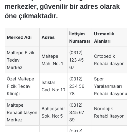
merkezler, güvenilir bir adres olarak
öne çıkmaktadır.
İletişim
Uzmanlık
Merkez Adı
Adres
Numarası
Alanları
Maltepe Fizik
(0312)
Maltepe
Ortopedik
Tedavi
123 45
Mah. No: 1
Rehabilitasyon
Merkezi
67
Özel Maltepe
(0312)
Spor
İstiklal
Fizik Tedavi
234 56
Yaralanmaları
Cad. No: 10
Kliniği
78
Rehabilitasyonu
Maltepe
(0312)
Bahçeşehir
Nörolojik
Rehabilitasyon
345 67
Sok. No: 5
Rehabilitasyon
Merkezi
89
(0312)