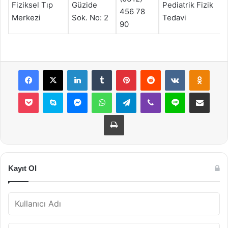
Fiziksel Tıp
Güzide
Pediatrik Fizik
456 78
Merkezi
Sok. No: 2
Tedavi
90
Facebook
X
LinkedIn
Tumblr
Pinterest
Reddit
VKontakte
Odnok
Pocket
Skype
Messenger
WhatsApp
Telegram
Viber
Line
E-Posta ile payla
Yazdır
Kayıt Ol