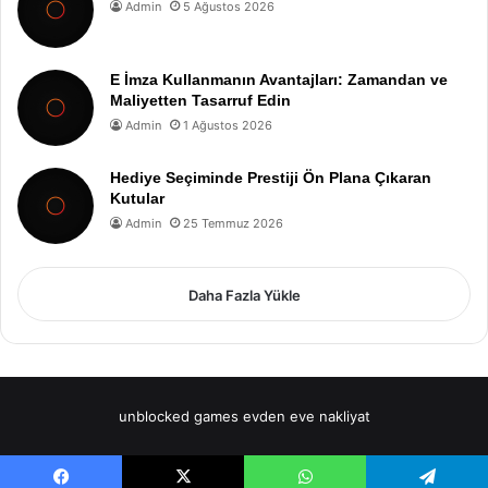
Admin
5 Ağustos 2026
E İmza Kullanmanın Avantajları: Zamandan ve
Maliyetten Tasarruf Edin
Admin
1 Ağustos 2026
Hediye Seçiminde Prestiji Ön Plana Çıkaran
Kutular
Admin
25 Temmuz 2026
Daha Fazla Yükle
unblocked games
evden eve nakliyat