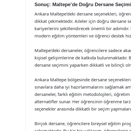
Sonuç: Maltepe’de Doğru Dersane Seçimi
Ankara Maltepe’deki dersane seçenekleri, öğrenci
dikkat çekmektedir. Aileler için doğru dersane s
kariyerlerini şekillendirecek önemli bir adımdı
modern eğitim yöntemleri ve öğrenci destek hizm
Maltepe’deki dersaneler, öğrencilere sadece ak
kişisel gelişimlerine de katkıda bulunmaktadır. B
dersane seçimini yaparken dikkatli ve bilinçli 
Ankara Maltepe bölgesinde dersane seçenekleri,
sınavlara daha iyi hazırlanmalarını sağlamak a
dersaneler, farklı eğitim metodolojileri, öğretim
alternatifler sunar. Her öğrencinin öğrenme tarzı 
seçenekler arasında dikkatli bir seçim yapmaları
Birçok dersane, öğrencilere bireysel eğitim pro
çalışmaktadır. Bu tür bir yaklaşım, öğrencilerin 