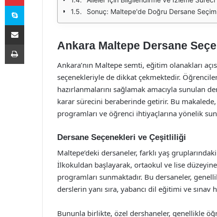
Skype
Sonuç: Maltepe'de Doğru Dersane Seçim
E-Posta ile paylaş
Ankara Maltepe Dersane Seçen
Yazdır
Ankara’nın Maltepe semti, eğitim olanakları açı
seçenekleriyle de dikkat çekmektedir. Öğrenciler
hazırlanmalarını sağlamak amacıyla sunulan dersa
karar sürecini beraberinde getirir. Bu makalede,
programları ve öğrenci ihtiyaçlarına yönelik sundu
Dersane Seçenekleri ve Çeşitliliği
Maltepe’deki dersaneler, farklı yaş gruplarındaki
İlkokuldan başlayarak, ortaokul ve lise düzeyine
programları sunmaktadır. Bu dersaneler, genellik
derslerin yanı sıra, yabancı dil eğitimi ve sınav 
Bununla birlikte, özel dershaneler, genellikle öğr