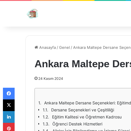
Anasayfa
/
Genel
/
Ankara Maltepe Dersane Seçene
Ankara Maltepe Der
24 Kasım 2024
Facebook
X
Ankara Maltepe Dersane Seçenekleri: Eğitim
Dersane Seçenekleri ve Çeşitliliği
LinkedIn
Eğitim Kalitesi ve Öğretmen Kadrosu
Pinterest
Öğrenci Destek Hizmetleri
Aileler İçin Bilgilendirme ve İzleme Süreci