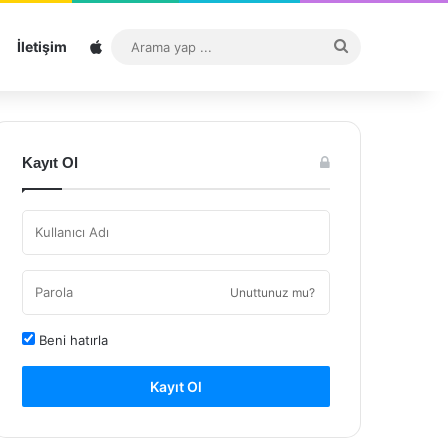
Sitemap
Arama
İletişim
yap
...
Kayıt Ol
Unuttunuz mu?
Beni hatırla
Kayıt Ol