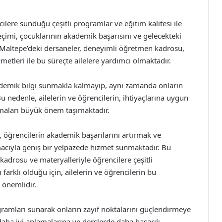
lere sunduğu çeşitli programlar ve eğitim kalitesi ile
eçimi, çocuklarının akademik başarısını ve gelecekteki
r. Maltepe’deki dersaneler, deneyimli öğretmen kadrosu,
etleri ile bu süreçte ailelere yardımcı olmaktadır.
ademik bilgi sunmakla kalmayıp, aynı zamanda onların
u nedenle, ailelerin ve öğrencilerin, ihtiyaçlarına uygun
olmaları büyük önem taşımaktadır.
 öğrencilerin akademik başarılarını artırmak ve
macıyla geniş bir yelpazede hizmet sunmaktadır. Bu
 kadrosu ve materyalleriyle öğrencilere çeşitli
farklı olduğu için, ailelerin ve öğrencilerin bu
 önemlidir.
gramları sunarak onların zayıf noktalarını güçlendirmeye
daha iyi anlamalarına ve derslerde daha başarılı