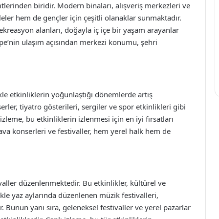
erinden biridir. Modern binaları, alışveriş merkezleri ve
leler hem de gençler için çeşitli olanaklar sunmaktadır.
ekreasyon alanları, doğayla iç içe bir yaşam arayanlar
tepe’nin ulaşım açısından merkezi konumu, şehri
kle etkinliklerin yoğunlaştığı dönemlerde artış
er, tiyatro gösterileri, sergiler ve spor etkinlikleri gibi
zleme, bu etkinliklerin izlenmesi için en iyi fırsatları
ava konserleri ve festivaller, hem yerel halk hem de
ivaller düzenlenmektedir. Bu etkinlikler, kültürel ve
kle yaz aylarında düzenlenen müzik festivalleri,
. Bunun yanı sıra, geleneksel festivaller ve yerel pazarlar