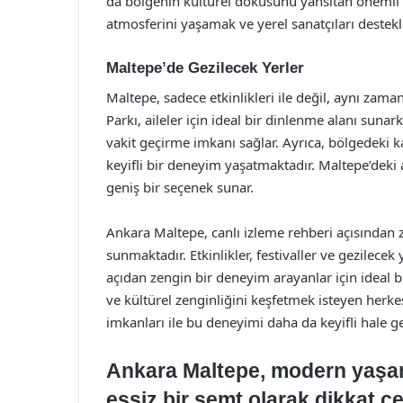
da bölgenin kültürel dokusunu yansıtan önemli etk
atmosferini yaşamak ve yerel sanatçıları desteklem
Maltepe’de Gezilecek Yerler
Maltepe, sadece etkinlikleri ile değil, aynı zama
Parkı, aileler için ideal bir dinlenme alanı sunark
vakit geçirme imkanı sağlar. Ayrıca, bölgedeki ka
keyifli bir deneyim yaşatmaktadır. Maltepe’deki a
geniş bir seçenek sunar.
Ankara Maltepe, canlı izleme rehberi açısından ze
sunmaktadır. Etkinlikler, festivaller ve gezilece
açıdan zengin bir deneyim arayanlar için ideal b
ve kültürel zenginliğini keşfetmek isteyen herke
imkanları ile bu deneyimi daha da keyifli hale
Ankara Maltepe, modern yaşa
eşsiz bir semt olarak dikkat 