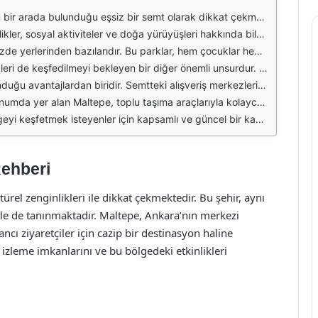
 Maltepe, hem sakin bir yaşam arayanlar hem de dinamik bir çevre isteyenler için ideal bir yerdir. Bu sebeplerle, Ankara Maltepe'de yaşayanların ve burayı ziyaret edenlerin ihtiyaç duyduğu canlı izleme rehberi, önemli bir kaynak haline gelmiştir.
al hayatına renk katmakta ve ziyaretçilere çeşitli deneyimler sunmaktadır. Bu rehber aracılığıyla, katılabileceğiniz konserler, sergiler ve festivaller hakkında bilgi alabilir, planlarınızı buna göre yapabilirsiniz.
 alanlarda düzenlenen etkinlikler hakkında güncel bilgiler sağlamaktadır. Ayrıca, parkların doğal güzelliklerini keşfetmek isteyenler için yürüyüş rotaları ve piknik alanları gibi seçenekler de rehberde yer almaktadır.
türü anlamak ve tanımak için önemli bir fırsat sunmaktadır. Canlı izleme rehberinde, bu mekanların açılış saatleri, giriş ücretleri ve düzenlenen özel etkinlikler hakkında bilgiler bulmak mümkündür.
bir ürün yelpazesi sunmaktadır. Canlı izleme rehberi, bu mekanların güncel kampanya ve etkinliklerini takip etmenize yardımcı olarak, alışveriş deneyiminizi zenginleştirmektedir.
üzergahlar ve araçlar hakkında bilgiler sunarak, ziyaretçilerin ve sakinlerin ulaşımını kolaylaştırmaktadır. Bu sayede, bölge içerisindeki gezilecek yerler arasında hızlı ve rahat bir şekilde geçiş yapabilirsiniz.
lgi içeren bu rehber, Maltepe'deki yaşamı daha keyifli ve verimli hale getirmektedir. Maltepe'nin sunduğu tüm olanakları keşfetmek için bu rehberden yararlanmak, unutulmaz bir deneyim yaşamanıza yardımcı olacaktır.
Rehberi
türel zenginlikleri ile dikkat çekmektedir. Bu şehir, aynı
le de tanınmaktadır. Maltepe, Ankara’nın merkezi
cı ziyaretçiler için cazip bir destinasyon haline
izleme imkanlarını ve bu bölgedeki etkinlikleri