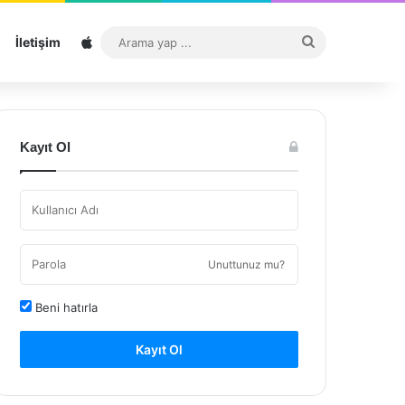
Sitemap
Arama
İletişim
yap
...
Kayıt Ol
Unuttunuz mu?
Beni hatırla
Kayıt Ol