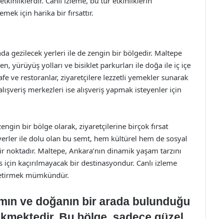
inliklerdir. Canlı izleme, bu tür etkinliklerin
ek için harika bir fırsattır.
nda gezilecek yerleri ile de zengin bir bölgedir. Maltepe
en, yürüyüş yolları ve bisiklet parkurları ile doğa ile iç içe
fe ve restoranlar, ziyaretçilere lezzetli yemekler sunarak
lışveriş merkezleri ise alışveriş yapmak isteyenler için
ngin bir bölge olarak, ziyaretçilerine birçok fırsat
k yerler ile dolu olan bu semt, hem kültürel hem de sosyal
ir noktadır. Maltepe, Ankara’nın dinamik yaşam tarzını
s için kaçırılmayacak bir destinasyondur. Canlı izleme
 getirmek mümkündür.
mın ve doğanın bir arada bulunduğu
çekmektedir. Bu bölge, sadece güzel