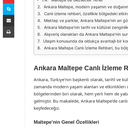
Skype
Ankara Maltepe, modern yaşamın ve doğanın bir arada bulunduğu eşsiz bir semt olarak dikkat çekmektedir. Bu bölge, sadece güzel manzaralarıyla değil, aynı zamanda sunduğu olanaklarla da öne çıkmaktadır.
Canlı izleme rehberi, özellikle bölgedeki etkinlikler, sosyal aktiviteler ve doğa yürüyüşleri hakkında bilgi sunmaktadır. Maltepe'de düzenlenen etkinlikler, yerel halkın sosy
E-Posta ile paylaş
Mektep ve parklar, Ankara Maltepe'nin en gözde yerlerinden bazılarıdır. Bu parklar, hem çocuklar hem de yetişkinler için çeşitli aktiviteler sunmaktadır. Canlı izleme rehberi, bu
Yazdır
Ankara Maltepe'nin tarihi ve kültürel zenginlikleri de keşfedilmeyi bekleyen bir diğer önemli unsurdur. Bu alanda yer alan müzeler ve tarihi yapılar, yerel kül
Alışveriş olanakları da Ankara Maltepe'nin sunduğu avantajlardan biridir. Semtteki alışveriş merkezleri ve yerel dükkanlar, ziyaretçilere geniş 
Ulaşım konusunda da oldukça avantajlı bir konumda yer alan Maltepe, toplu taşıma araçlarıyla kolayca erişilebilen bir bölgedir. Canlı izleme rehberi, toplu taşıma saatleri, g
Ankara Maltepe Canlı İzleme Rehberi, bu bölgeyi keşfetmek isteyenler için kapsamlı ve güncel bir kaynak sunmaktadır. Hem yerel halk hem de ziyaretçiler için birçok faydalı bi
Ankara Maltepe Canlı İzleme 
Ankara, Türkiye’nin başkenti olarak, tarihî ve kül
zamanda modern yaşam alanları ve etkinlikleri i
bölgelerinden biri olarak, hem yerli hem de yaban
gelmiştir. Bu makalede, Ankara Maltepe’de canlı 
keşfedeceğiz.
Maltepe’nin Genel Özellikleri