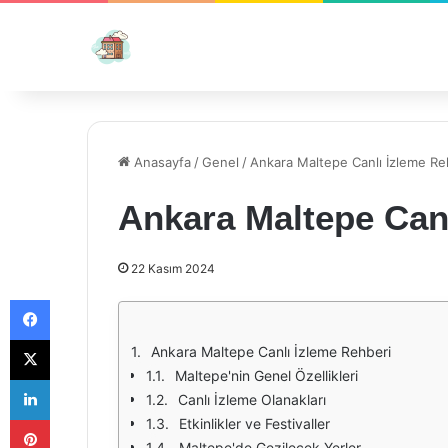
Anasayfa
/
Genel
/
Ankara Maltepe Canlı İzleme Re
Ankara Maltepe Canl
22 Kasım 2024
Facebook
X
Ankara Maltepe Canlı İzleme Rehberi
Maltepe'nin Genel Özellikleri
LinkedIn
Canlı İzleme Olanakları
Pinterest
Etkinlikler ve Festivaller
Maltepe'de Gezilecek Yerler