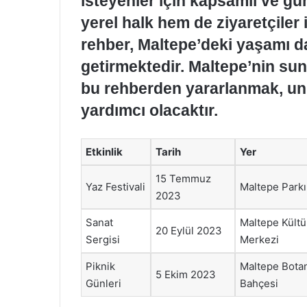
isteyenler için kapsamlı ve g
yerel halk hem de ziyaretçiler i
rehber, Maltepe’deki yaşamı da
getirmektedir. Maltepe’nin su
bu rehberden yararlanmak, u
yardımcı olacaktır.
Etkinlik
Tarih
Yer
15 Temmuz
Yaz Festivali
Maltepe Parkı
2023
Sanat
Maltepe Kültü
20 Eylül 2023
Sergisi
Merkezi
Piknik
Maltepe Bota
5 Ekim 2023
Günleri
Bahçesi