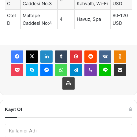
C
Caddesi No:3
Kahvaltı, Wi-Fi
USD
Otel
Maltepe
80-120
4
Havuz, Spa
D
Caddesi No:4
USD
Facebook
X
LinkedIn
Tumblr
Pinterest
Reddit
VKontakte
Odnok
Pocket
Skype
Messenger
WhatsApp
Telegram
Viber
Line
E-Posta ile payla
Yazdır
Kayıt Ol