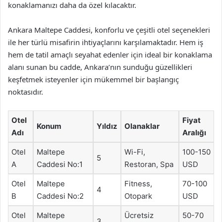
konaklamanızı daha da özel kılacaktır.
Ankara Maltepe Caddesi, konforlu ve çeşitli otel seçenekleri
ile her türlü misafirin ihtiyaçlarını karşılamaktadır. Hem iş
hem de tatil amaçlı seyahat edenler için ideal bir konaklama
alanı sunan bu cadde, Ankara’nın sunduğu güzellikleri
keşfetmek isteyenler için mükemmel bir başlangıç
noktasıdır.
Otel
Fiyat
Konum
Yıldız
Olanaklar
Adı
Aralığı
Otel
Maltepe
Wi-Fi,
100-150
5
A
Caddesi No:1
Restoran, Spa
USD
Otel
Maltepe
Fitness,
70-100
4
B
Caddesi No:2
Otopark
USD
Otel
Maltepe
Ücretsiz
50-70
3