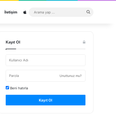
Sitemap
Arama
İletişim
yap
...
Kayıt Ol
Unuttunuz mu?
Beni hatırla
Kayıt Ol