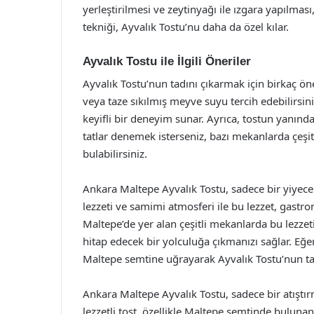
yerleştirilmesi ve zeytinyağı ile ızgara yapılması
tekniği, Ayvalık Tostu’nu daha da özel kılar.
Ayvalık Tostu ile İlgili Öneriler
Ayvalık Tostu’nun tadını çıkarmak için birkaç ön
veya taze sıkılmış meyve suyu tercih edebilirsin
keyifli bir deneyim sunar. Ayrıca, tostun yanında 
tatlar denemek isterseniz, bazı mekanlarda çeşitl
bulabilirsiniz.
Ankara Maltepe Ayvalık Tostu, sadece bir yiyecek
lezzeti ve samimi atmosferi ile bu lezzet, gastron
Maltepe’de yer alan çeşitli mekanlarda bu lez
hitap edecek bir yolculuğa çıkmanızı sağlar. Eğe
Maltepe semtine uğrayarak Ayvalık Tostu’nun t
Ankara Maltepe Ayvalık Tostu, sadece bir atıştır
lezzetli tost, özellikle Maltepe semtinde buluna