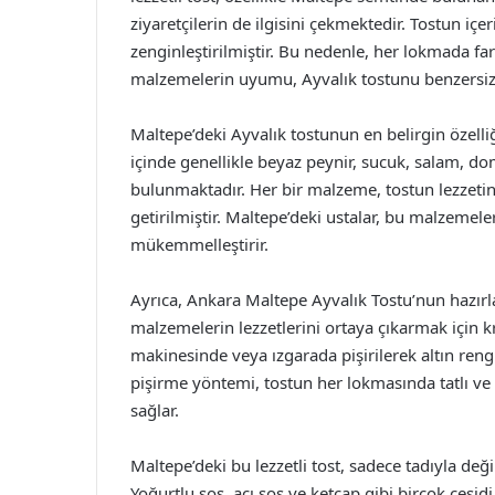
ziyaretçilerin de ilgisini çekmektedir. Tostun içe
zenginleştirilmiştir. Bu nedenle, her lokmada f
malzemelerin uyumu, Ayvalık tostunu benzersiz k
Maltepe’deki Ayvalık tostunun en belirgin özelliğ
içinde genellikle beyaz peynir, sucuk, salam, d
bulunmaktadır. Her bir malzeme, tostun lezzetini a
getirilmiştir. Maltepe’deki ustalar, bu malzem
mükemmelleştirir.
Ayrıca, Ankara Maltepe Ayvalık Tostu’nun hazırla
malzemelerin lezzetlerini ortaya çıkarmak için kr
makinesinde veya ızgarada pişirilerek altın rengi a
pişirme yöntemi, tostun her lokmasında tatlı ve 
sağlar.
Maltepe’deki bu lezzetli tost, sadece tadıyla değ
Yoğurtlu sos, acı sos ve ketçap gibi birçok çeşi