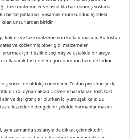
riği, taze malzemeler ve ustalıkla hazırlanmış soslarla
arklı bir tat patlaması yaşamak mümkündür. İçindeki
ılan unsurlardan biridir.
i, kaliteli ve taze malzemelerin kullanılmasıdır. Bu tostun
omates ve közlenmiş biber gibi malzemeler
rtırmak için titizlikle seçilmiş ve ustalıkla bir araya
eleri kullanarak tostun hem görünümünü hem de tadını
nış süreci de oldukça önemlidir. Tostun pişirilme şekli,
itik bir rol oynamaktadır. Özenle hazırlanan tost, tost
lır ve dışı çıtır çıtır olurken içi yumuşak kalır. Bu
tuzlu lezzetlerin dengeli bir şekilde harmanlanmasını
il, aynı zamanda soslarıyla da dikkat çekmektedir.
di bulunan soslar, tostun lezzetini tamamlamakta ve