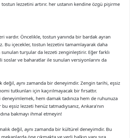
, tostun lezzetini artırır. her ustanın kendine özgü pişirme
eri vardır. Öncelikle, tostun yanında bir bardak ayran
iz. Bu içecekler, tostun lezzetini tamamlayarak daha
sunulan turşular da lezzeti zenginleştirir. Eğer farklı
i soslar ve baharatlar ile sunulan versiyonlarını da
 değil, aynı zamanda bir deneyimdir. Zengin tarihi, eşsiz
omi tutkunları için kaçırılmayacak bir fırsattır.
zeti deneyimlemek, hem damak tadınıza hem de ruhunuza
r bu eşsiz lezzeti henüz tatmadıysanız, Ankara’nın
adına bakmayı ihmal etmeyin!
malık değil, aynı zamanda bir kültürel deneyimdir. Bu
n mekanlarda öne çıkmakta ve yerli halkın yanı sıra