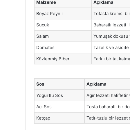
Malzeme
Açıklama
Beyaz Peynir
Tofasta kremsi bir
Sucuk
Baharatlı lezzeti i
Salam
Yumuşak dokusu ve
Domates
Tazelik ve asidite
Közlenmiş Biber
Farklı bir tat katma
Sos
Açıklama
Yoğurtlu Sos
Ağır lezzeti hafifleti
Acı Sos
Tosta baharatlı bir d
Ketçap
Tatlı-tuzlu bir lezzet