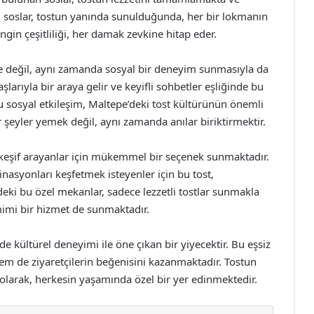
 soslar, tostun yanında sunulduğunda, her bir lokmanın
ngin çeşitliliği, her damak zevkine hitap eder.
le değil, aynı zamanda sosyal bir deneyim sunmasıyla da
aşlarıyla bir araya gelir ve keyifli sohbetler eşliğinde bu
 bu sosyal etkileşim, Maltepe’deki tost kültürünün önemli
r şeyler yemek değil, aynı zamanda anılar biriktirmektir.
keşif arayanlar için mükemmel bir seçenek sunmaktadır.
inasyonları keşfetmek isteyenler için bu tost,
deki bu özel mekanlar, sadece lezzetli tostlar sunmakla
imi bir hizmet de sunmaktadır.
 kültürel deneyimi ile öne çıkan bir yiyecektir. Bu eşsiz
hem de ziyaretçilerin beğenisini kazanmaktadır. Tostun
 olarak, herkesin yaşamında özel bir yer edinmektedir.