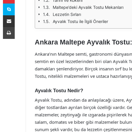
Tarihi ve Kökeni
Skype
Maltepe’deki Ayvalık Tostu Mekanları
Lezzetin Sırları
E-Posta ile paylaş
Ayvalık Tostu ile İlgili Öneriler
Yazdır
Ankara Maltepe Ayvalık Tostu:
Ankara’nın Maltepe semti, gastronomi dünyasınd
semtin en özel lezzetlerinden biri olan Ayvalık 
damakları şenlendiriyor. Birçok insanın sırf bu l
Tostu, nitelikli malzemeleri ve ustaca hazırlanı
Ayvalık Tostu Nedir?
Ayvalık Tostu, adından da anlaşılacağı üzere, Ay
diğer tostlardan ayrılan birçok özelliği vardır.
malzemeler, zeytinyağı ile ızgarada pişirilerek h
salam, domates ve biber gibi malzemeler bulunur
sunum şekli vardır, bu da lezzetin çeşitlenmesini