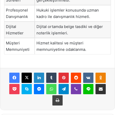
Süreleri
gerçekleştirilmesi.
Profesyonel
Hukuki işlemler konusunda uzman
Danışmanlık
kadro ile danışmanlık hizmeti.
Dijital
Dijital ortamda belge tasdiki ve diğer
Hizmetler
noterlik işlemleri.
Müşteri
Hizmet kalitesi ve müşteri
Memnuniyeti
memnuniyetine odaklanma.
Facebook
X
LinkedIn
Tumblr
Pinterest
Reddit
VKontakte
Odnok
Pocket
Skype
Messenger
WhatsApp
Telegram
Viber
Line
E-Posta ile payla
Yazdır