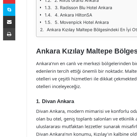
2. Rixos Grand Ankara
Skype
3. Radisson Blu Hotel Ankara
4. Ankara HiltonSA
E-Posta ile paylaş
5. Movenpick Hotel Ankara
Yazdır
Ankara Kızılay Maltepe Bölgesindeki En İyi Ot
Ankara Kızılay Maltepe Bölgesi
Ankara’nın en canlı ve merkezi bölgelerinden bi
edenlerin tercih ettiği önemli bir noktadır. Malte
otelleri ve çeşitli hizmetleri ile dikkat çekmekt
otelleri inceleyeceğiz.
1. Divan Ankara
Divan Ankara, modern mimarisi ve konforlu odaları
olan bu otel, geniş toplantı salonları ve etkinlik 
uluslararası mutfaktan lezzetler sunarak misaf
Divan Ankara’nın konumu, Kızılay’ın kalbine old