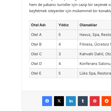
hem de yabancı turistler için cazip bir seçenek 
keşfetmek isteyenler için mükemmel bir konak
Otel Adı
Yıldız
Olanaklar
Otel A
5
Havuz, Spa, Rest
Otel B
4
Fitness, Ücretsiz 
Otel C
3
Kahvaltı Dahil, Ot
Otel D
4
Konferans Salonu
Otel E
5
Lüks Spa, Restora
Facebook
X
LinkedIn
Tumblr
Pintere