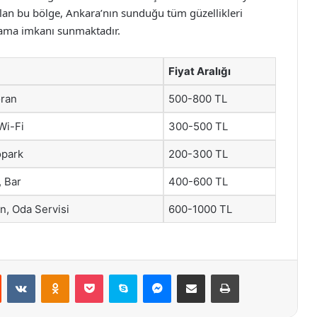
olan bu bölge, Ankara’nın sunduğu tüm güzellikleri
lama imkanı sunmaktadır.
Fiyat Aralığı
oran
500-800 TL
Wi-Fi
300-500 TL
opark
200-300 TL
, Bar
400-600 TL
n, Oda Servisi
600-1000 TL
st
Reddit
VKontakte
Odnoklassniki
Pocket
Skype
Messenger
E-Posta ile paylaş
Yazdır