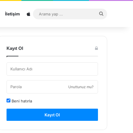
Sitemap
Arama
İletişim
yap
...
Kayıt Ol
Unuttunuz mu?
Beni hatırla
Kayıt Ol