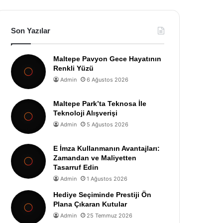
Son Yazılar
Maltepe Pavyon Gece Hayatının
Renkli Yüzü
Admin
6 Ağustos 2026
Maltepe Park’ta Teknosa İle
Teknoloji Alışverişi
Admin
5 Ağustos 2026
E İmza Kullanmanın Avantajları:
Zamandan ve Maliyetten
Tasarruf Edin
Admin
1 Ağustos 2026
Hediye Seçiminde Prestiji Ön
Plana Çıkaran Kutular
Admin
25 Temmuz 2026