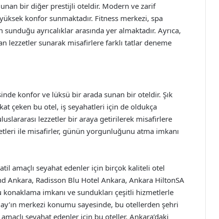
nan bir diğer prestijli oteldir. Modern ve zarif
e yüksek konfor sunmaktadır. Fitness merkezi, spa
n sunduğu ayrıcalıklar arasında yer almaktadır. Ayrıca,
an lezzetler sunarak misafirlere farklı tatlar deneme
nde konfor ve lüksü bir arada sunan bir oteldir. Şık
kat çeken bu otel, iş seyahatleri için de oldukça
slararası lezzetler bir araya getirilerek misafirlere
etleri ile misafirler, günün yorgunluğunu atma imkanı
il amaçlı seyahat edenler için birçok kaliteli otel
nd Ankara, Radisson Blu Hotel Ankara, Ankara HiltonSA
u konaklama imkanı ve sundukları çeşitli hizmetlerle
ızılay’ın merkezi konumu sayesinde, bu otellerden şehri
amaçlı seyahat edenler için bu oteller, Ankara’daki