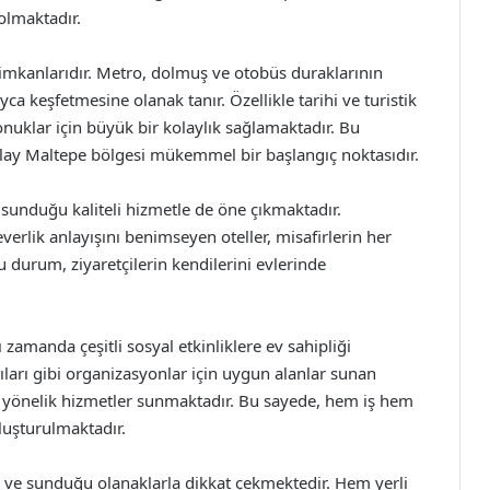
olmaktadır.
m imkanlarıdır. Metro, dolmuş ve otobüs duraklarının
yca keşfetmesine olanak tanır. Özellikle tarihi ve turistik
onuklar için büyük bir kolaylık sağlamaktadır. Bu
zılay Maltepe bölgesi mükemmel bir başlangıç noktasıdır.
ne sunduğu kaliteli hizmetle de öne çıkmaktadır.
verlik anlayışını benimseyen oteller, misafirlerin her
u durum, ziyaretçilerin kendilerini evlerinde
 zamanda çeşitli sosyal etkinliklere ev sahipliği
ıları gibi organizasyonlar için uygun alanlar sunan
a yönelik hizmetler sunmaktadır. Bu sayede, hem iş hem
oluşturulmaktadır.
ri ve sunduğu olanaklarla dikkat çekmektedir. Hem yerli