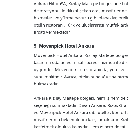
Ankara HiltonSA, Kızılay Maltepe bölgesinde bulu
dekorasyonu ile dikkat çeken otel, misafirlerin
hizmetleri ve yüzme havuzu gibi olanaklar, oteli
otelin restoranı, Türk ve uluslararası mutfaklard
fırsatı vermektedir.
5. Movenpick Hotel Ankara
Movenpick Hotel Ankara, Kızılay Maltepe bölgesi
tasarımlı odaları ve misafirperver hizmeti ile dik
uygundur. Movenpick’in restoranında, yerel ve ulu
sunulmaktadır. Ayrıca, otelin sunduğu spa hizm
bulmaktadır.
Ankara Kızılay Maltepe bölgesi, hem iş hem de tat
seçeneği sunmaktadır. Divan Ankara, Rixos Gra
ve Movenpick Hotel Ankara gibi oteller, konforl
misafirlerinin beklentilerini karşılamaktadır. K
keşfetmek oldukça kolaydır. Hem iş hem de tatil 