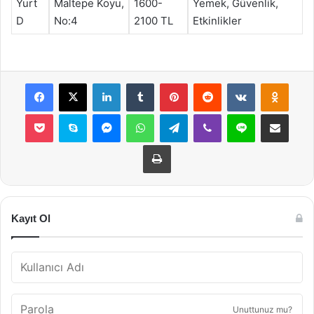
Yurt
Maltepe Koyu,
1600-
Yemek, Güvenlik,
D
No:4
2100 TL
Etkinlikler
Facebook
X
LinkedIn
Tumblr
Pinterest
Reddit
VKontakte
Odnok
Pocket
Skype
Messenger
WhatsApp
Telegram
Viber
Line
E-Posta ile payla
Yazdır
Kayıt Ol
Unuttunuz mu?