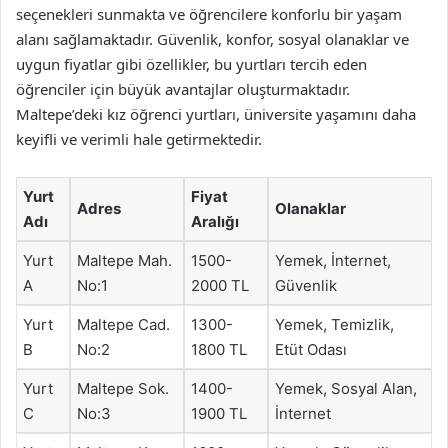
seçenekleri sunmakta ve öğrencilere konforlu bir yaşam
alanı sağlamaktadır. Güvenlik, konfor, sosyal olanaklar ve
uygun fiyatlar gibi özellikler, bu yurtları tercih eden
öğrenciler için büyük avantajlar oluşturmaktadır.
Maltepe’deki kız öğrenci yurtları, üniversite yaşamını daha
keyifli ve verimli hale getirmektedir.
Yurt
Fiyat
Adres
Olanaklar
Adı
Aralığı
Yurt
Maltepe Mah.
1500-
Yemek, İnternet,
A
No:1
2000 TL
Güvenlik
Yurt
Maltepe Cad.
1300-
Yemek, Temizlik,
B
No:2
1800 TL
Etüt Odası
Yurt
Maltepe Sok.
1400-
Yemek, Sosyal Alan,
C
No:3
1900 TL
İnternet